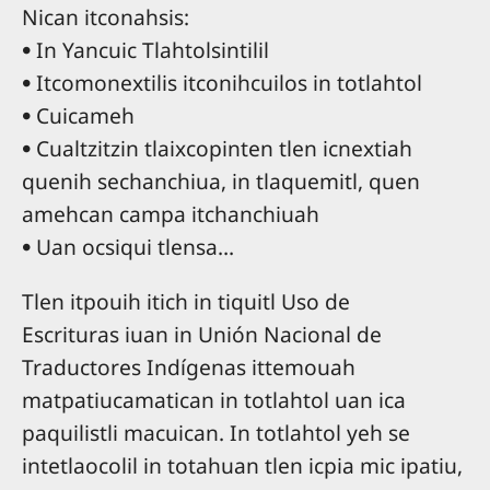
Nican itconahsis:
• In Yancuic Tlahtolsintilil
• Itcomonextilis itconihcuilos in totlahtol
• Cuicameh
• Cualtzitzin tlaixcopinten tlen icnextiah
quenih sechanchiua, in tlaquemitl, quen
amehcan campa itchanchiuah
• Uan ocsiqui tlensa…
Tlen itpouih itich in tiquitl Uso de
Escrituras iuan in Unión Nacional de
Traductores Indígenas ittemouah
matpatiucamatican in totlahtol uan ica
paquilistli macuican. In totlahtol yeh se
intetlaocolil in totahuan tlen icpia mic ipatiu,