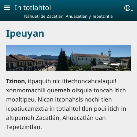
Pasar al contenido principal
In totlahtol
Se
Náhuatl de Zacatlán, Ahuacatlán y Tepetzintla
Ipeuyan
Tzinon
, itpaquih nic ittechoncahcalaqui!
xonmomachili quemeh oisquia toncah itich
moaltipeu. Nican itconahsis nochi tlen
icpatiucanextia in totlahtol tlen poui itich in
altipemeh Zacatlán, Ahuacatlán uan
Tepetzintlan.