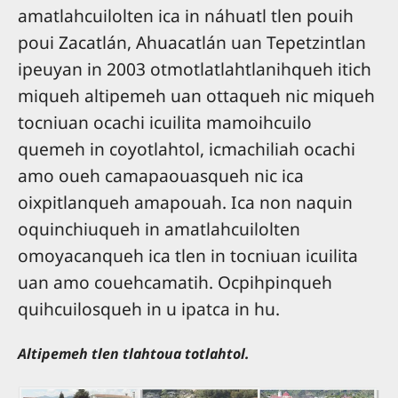
amatlahcuilolten ica in náhuatl tlen pouih
poui Zacatlán, Ahuacatlán uan Tepetzintlan
ipeuyan in 2003 otmotlatlahtlanihqueh itich
miqueh altipemeh uan ottaqueh nic miqueh
tocniuan ocachi icuilita mamoihcuilo
quemeh in coyotlahtol, icmachiliah ocachi
amo oueh camapaouasqueh nic ica
oixpitlanqueh amapouah. Ica non naquin
oquinchiuqueh in amatlahcuilolten
omoyacanqueh ica tlen in tocniuan icuilita
uan amo couehcamatih. Ocpihpinqueh
quihcuilosqueh in u ipatca in hu.
Altipemeh tlen tlahtoua totlahtol.