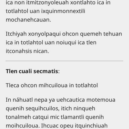
ica non itmitzonyoleuah xontlahto ica in
totlahtol uan ixquinmonnextili
mochanehcauan.
Itchiyah xonyolpaqui ohcon quemeh tehuan
ica in totlahtol uan noiuqui ica tlen
itconahsis nican.
Tlen cuali secmatis
:
Tleca ohcon mihcuiloua in totlahtol
In náhuatl nepa ya uehcautica motemoua
quenih sequihcuilos, itich ninqueh
tonalmeh catqui mic tlamantli quenih
moihcuiloua. Ihcuac opeu itquinchiuah