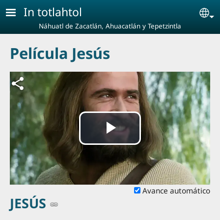
Pasar al contenido principal
In totlahtol
Se
Náhuatl de Zacatlán, Ahuacatlán y Tepetzintla
Película Jesús
Reproducir
Vídeo
Avance automático
JESÚS