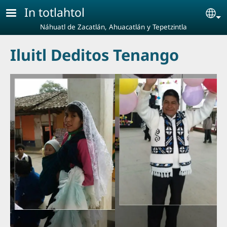
Pasar al contenido principal
In totlahtol
Se
Náhuatl de Zacatlán, Ahuacatlán y Tepetzintla
Iluitl Deditos Tenango