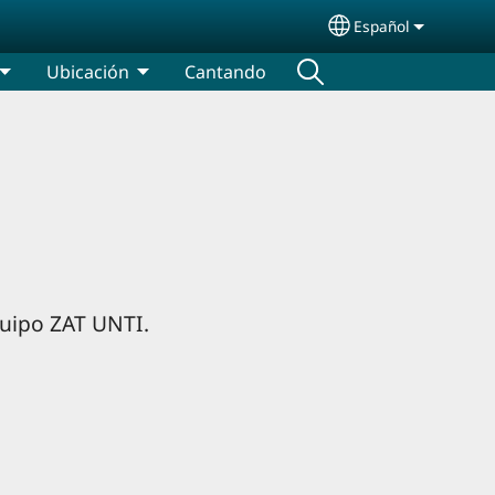
Español
Select your lang
Ubicación
Cantando
quipo ZAT UNTI.